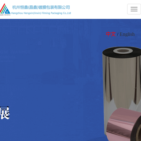
Tog
nav
中文
English
/