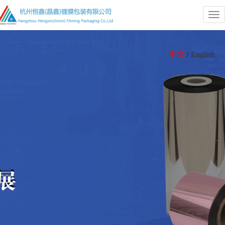
Tog
nav
中文
English
/